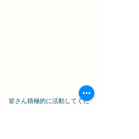
皆さん積極的に活動してくだ
さいました💗
表情がとても良いで
す！！(´▽`ʃ♡ƪ)