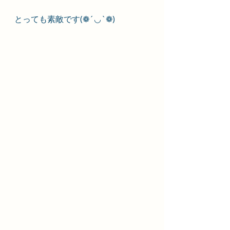
とっても素敵です(❁´◡`❁)