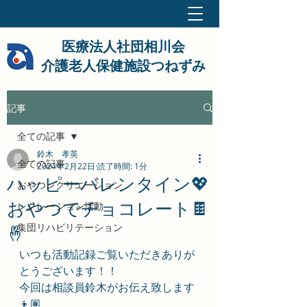
医療法人社団相川会
介護老人保健施設つねずみ
記事
全ての記事
鈴木 孝英
全ての記事
2024年2月22日
読了時間: 1分
ハッピーバレンタイン💖
おやつレクリエーション
おやつでチョコレート🍫
レクレーション活動
集団リハビリテーション
🤞
いつも活動記録ご覧いただきありが
とうございます！！
今回は
相談員鈴木
がお伝え致します
👦🏽