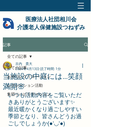
医療法人社団相川会
介護老人保健施設つねずみ
記事
全ての記事
古内 貴大
全ての記事
2024年4月13日
読了時間: 1分
当施設の中庭には…笑顔
おやつレクリエーション
満開🌸
レクレーション活動
いつも活動内容をご覧いただ
集団リハビリテーション
きありがとうございます✨
最近暖かくなり過ごしやすい
季節となり、皆さんどうお過
ごしでしょうか(●'◡'●)