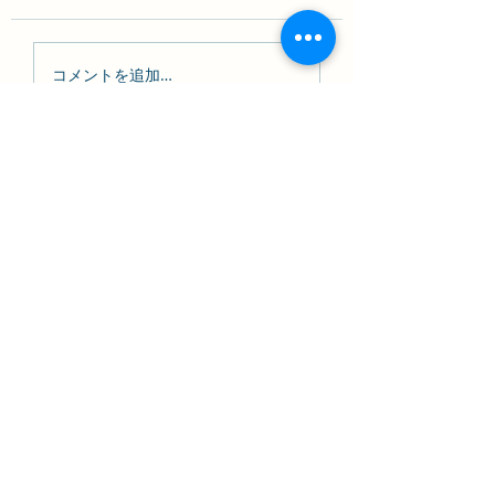
コメントを追加…
🌸幸せの 笑顔満開 桜餅🌸